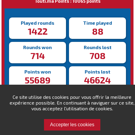
Touti.ma Points : 10065 points
Played rounds
Time played
1422
88
Rounds won
Rounds lost
714
708
Points won
Points lost
55689
46624
Fastest victory
Slowest victory
Ce site utilise des cookies pour vous offrir la meilleure
105s
865s
expérience possible. En continuant à naviguer sur ce site,
vous acceptez l'utilisation de cookies.
Accepter les cookies
Challenge Younems !