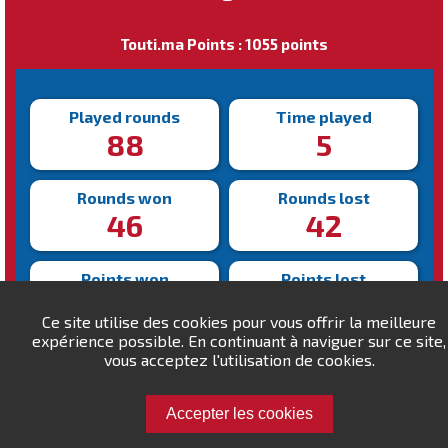
Touti.ma Points : 1055 points
Played rounds
Time played
88
5
Rounds won
Rounds lost
46
42
Points won
Points lost
2788
2733
Ce site utilise des cookies pour vous offrir la meilleure
expérience possible. En continuant à naviguer sur ce site,
Fastest victory
vous acceptez l'utilisation de cookies.
Slowest victory
127s
312s
Accepter les cookies