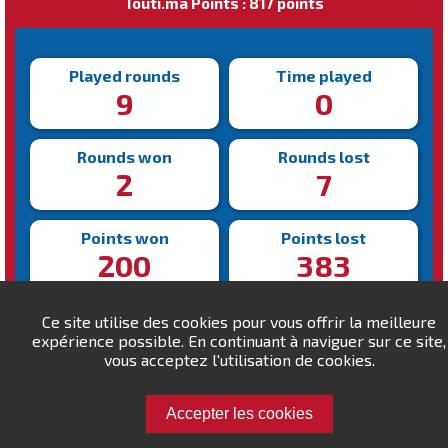
Touti.ma Points : 817 points
Played rounds
Time played
9
0
Rounds won
Rounds lost
2
7
Points won
Points lost
200
383
Fastest victory
Slowest victory
Ce site utilise des cookies pour vous offrir la meilleure
198s
280s
expérience possible. En continuant à naviguer sur ce site,
vous acceptez l'utilisation de cookies.
Accepter les cookies
Challenge Ibra1111 !