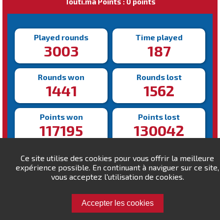
Touti.ma Points : 0 points
Played rounds
Time played
3003
187
Rounds won
Rounds lost
1441
1562
Points won
Points lost
117195
130042
Fastest victory
Slowest victory
Ce site utilise des cookies pour vous offrir la meilleure
96s
2203s
expérience possible. En continuant à naviguer sur ce site,
vous acceptez l'utilisation de cookies.
Accepter les cookies
Challenge attari.y !